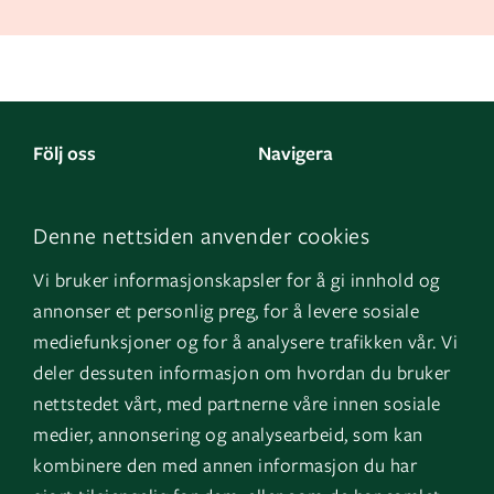
Följ oss
Navigera
Facebook
Kontakta oss
Denne nettsiden anvender cookies
LinkedIn
Om oss
Vi bruker informasjonskapsler for å gi innhold og
Instagram
GK Norge
annonser et personlig preg, for å levere sosiale
YouTube
GK Danmark
mediefunksjoner og for å analysere trafikken vår. Vi
deler dessuten informasjon om hvordan du bruker
nettstedet vårt, med partnerne våre innen sosiale
Genvägar
Logga in
medier, annonsering og analysearbeid, som kan
kombinere den med annen informasjon du har
Fakturauppgifter
EOS