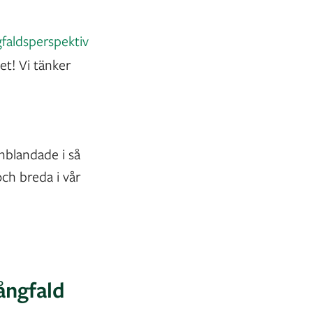
faldsperspektiv
et! Vi tänker
inblandade i så
och breda i vår
ångfald