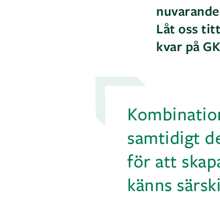
nuvarande 
Låt oss ti
kvar på GK 
Kombination
samtidigt d
för att skap
känns särski