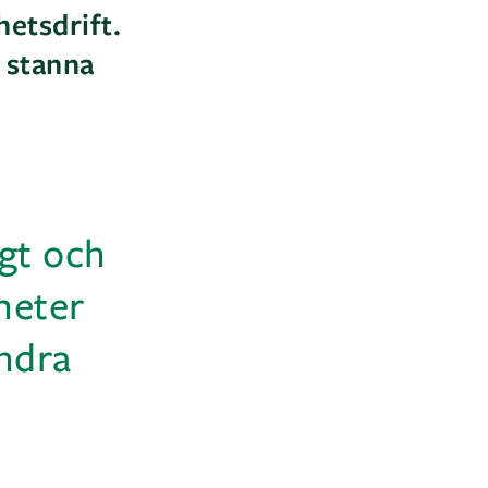
hetsdrift.
t stanna
gt och
heter
andra