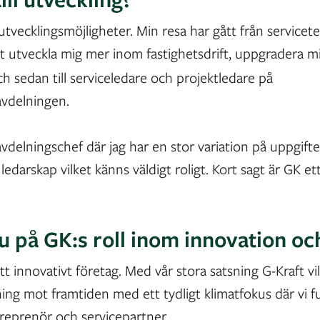
 utvecklingsmöjligheter. Min resa har gått från servicet
att utveckla mig mer inom fastighetsdrift, uppgradera mig
h sedan till serviceledare och projektledare på
avdelningen.
 avdelningschef där jag har en stor variation på uppgifte
darskap vilket känns väldigt roligt. Kort sagt är GK ett
u på GK:s roll inom innovation oc
 ett innovativt företag. Med vår stora satsning G-Kraft vil
ng mot framtiden med ett tydligt klimatfokus där vi 
treprenör och servicepartner.