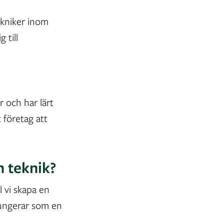
ekniker inom
 till
r och har lärt
 företag att
h teknik?
l vi skapa en
fungerar som en