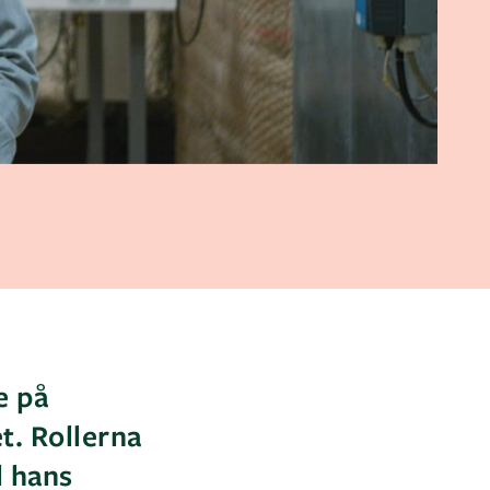
e på
t. Rollerna
l hans