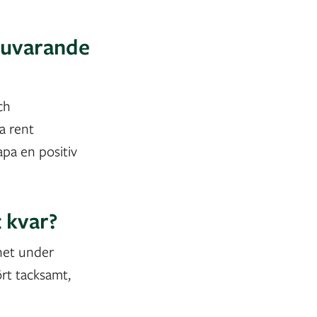
nuvarande
ch
a rent
apa en positiv
 kvar?
ihet under
ört tacksamt,