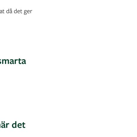
at då det ger
 smarta
när det