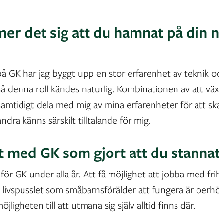
r det sig att du hamnat på din 
å GK har jag byggt upp en stor erfarenhet av teknik o
 så denna roll kändes naturlig. Kombinationen av att väx
samtidigt dela med mig av mina erfarenheter för att sk
ndra känns särskilt tilltalande för mig.
t med GK som gjort att du stannat
för GK under alla år. Att få möjlighet att jobba med fr
få livspusslet som småbarnsförälder att fungera är oerh
jligheten till att utmana sig själv alltid finns där.