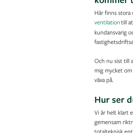
Här finns stora
ventilation
till 
kundansvarig oc
fastighetsdrifts
Och nu sist till
mig mycket om le
växa på.
Hur ser d
Vi är helt klart
gemensam riktni
totalteknisk en