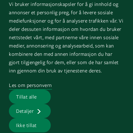
Vi bruker informasjonskapsler for å gi innhold og
Instagram
GK Norge
annonser et personlig preg, for å levere sosiale
YouTube
GK Danmark
mediefunksjoner og for å analysere trafikken vår. Vi
deler dessuten informasjon om hvordan du bruker
nettstedet vårt, med partnerne våre innen sosiale
Genvägar
Logga in
medier, annonsering og analysearbeid, som kan
kombinere den med annen informasjon du har
Fakturauppgifter
EOS
gjort tilgjengelig for dem, eller som de har samlet
HMS
inn gjennom din bruk av tjenestene deres.
Visselblåsartjänst
Les om personvern
Jobb på GK
Tillat alle
Presserum
Detaljer
Ikke tillat
GK © 2026 |
Integritetspolicy