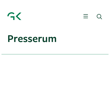
Meny
Sö
Presserum