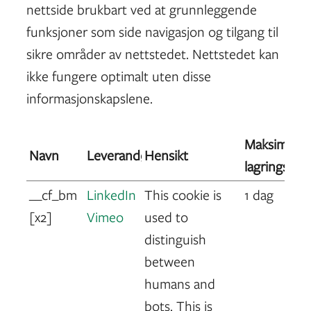
nettside brukbart ved at grunnleggende
funksjoner som side navigasjon og tilgang til
sikre områder av nettstedet. Nettstedet kan
ikke fungere optimalt uten disse
informasjonskapslene.
Maksimal
Navn
Leverandør
Hensikt
lagringsvar
__cf_bm
LinkedIn
This cookie is
1 dag
[x2]
Vimeo
used to
distinguish
between
humans and
bots. This is