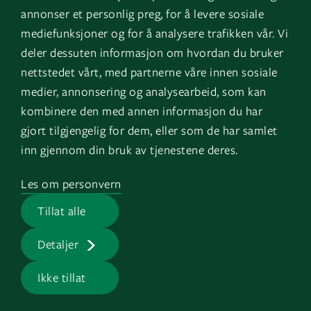
annonser et personlig preg, for å levere sosiale
mediefunksjoner og for å analysere trafikken vår. Vi
Statistikk-cookies hjelper eiere til å forstå
deler dessuten informasjon om hvordan du bruker
hvordan besøkende kommuniserer med
nettstedet vårt, med partnerne våre innen sosiale
nettsteder ved å samle inn og rapportere
medier, annonsering og analysearbeid, som kan
informasjon anonymt.
kombinere den med annen informasjon du har
gjort tilgjengelig for dem, eller som de har samlet
inn gjennom din bruk av tjenestene deres.
Maksimal
Navn
Leverandør
Hensikt
lagringsvar
Les om personvern
_ga
Google
Registers a
2 år
Tillat alle
unique ID that
Detaljer
is used to
generate
Ikke tillat
statistical data