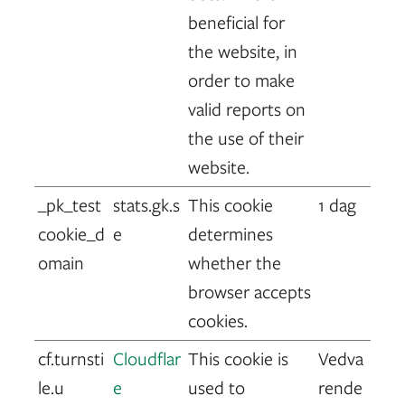
beneficial for
the website, in
order to make
valid reports on
the use of their
website.
_pk_test
stats.gk.s
This cookie
1 dag
cookie_d
e
determines
omain
whether the
browser accepts
cookies.
cf.turnsti
Cloudflar
This cookie is
Vedva
le.u
e
used to
rende