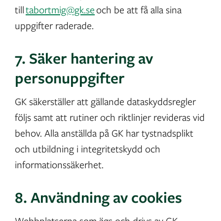
till
tabortmig@gk.se
och be att få alla sina
uppgifter raderade.
7. Säker hantering av
personuppgifter
GK säkerställer att gällande dataskyddsregler
följs samt att rutiner och riktlinjer revideras vid
behov. Alla anställda på GK har tystnadsplikt
och utbildning i integritetskydd och
informationssäkerhet.
8. Användning av cookies
Webbplatserna som ägs och drivs av GK