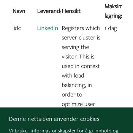
Maksimal
Navn
Leverandør
Hensikt
lagringsvar
lidc
LinkedIn
Registers which
1 dag
server-cluster is
serving the
visitor. This is
used in context
with load
balancing, in
order to
optimize user
experience.
Denne nettsiden anvender cookies
Vi bruker informasjonskapsler for å gi innhold og
Statistikk (6)