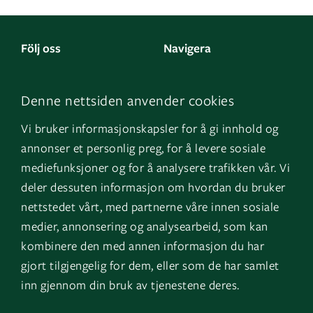
Följ oss
Navigera
Facebook
Kontakta oss
Denne nettsiden anvender cookies
LinkedIn
Om oss
Vi bruker informasjonskapsler for å gi innhold og
Instagram
GK Norge
annonser et personlig preg, for å levere sosiale
YouTube
GK Danmark
mediefunksjoner og for å analysere trafikken vår. Vi
deler dessuten informasjon om hvordan du bruker
nettstedet vårt, med partnerne våre innen sosiale
Genvägar
Logga in
medier, annonsering og analysearbeid, som kan
kombinere den med annen informasjon du har
Fakturauppgifter
EOS
gjort tilgjengelig for dem, eller som de har samlet
HMS
inn gjennom din bruk av tjenestene deres.
Visselblåsartjänst