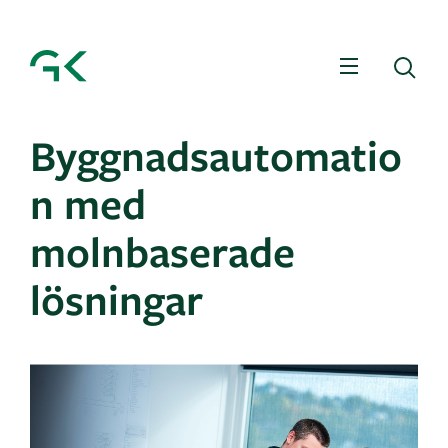
Meny
Sö
Byggnadsautomatio
n med
molnbaserade
lösningar