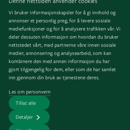
Denne nettsiden anvender cookies
LinkedIn
Om oss
Vi bruker informasjonskapsler for å gi innhold og
Instagram
GK Norge
annonser et personlig preg, for å levere sosiale
YouTube
GK Danmark
mediefunksjoner og for å analysere trafikken vår. Vi
deler dessuten informasjon om hvordan du bruker
nettstedet vårt, med partnerne våre innen sosiale
Genvägar
Logga in
medier, annonsering og analysearbeid, som kan
kombinere den med annen informasjon du har
Fakturauppgifter
EOS
gjort tilgjengelig for dem, eller som de har samlet
HMS
inn gjennom din bruk av tjenestene deres.
Visselblåsartjänst
Les om personvern
Jobb på GK
Tillat alle
Presserum
Detaljer