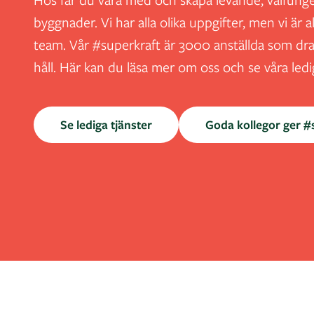
byggnader. Vi har alla olika uppgifter, men vi är al
team. Vår #superkraft är 3000 anställda som dr
håll. Här kan du läsa mer om oss och se våra ledig
Se lediga tjänster
Goda kollegor ger #