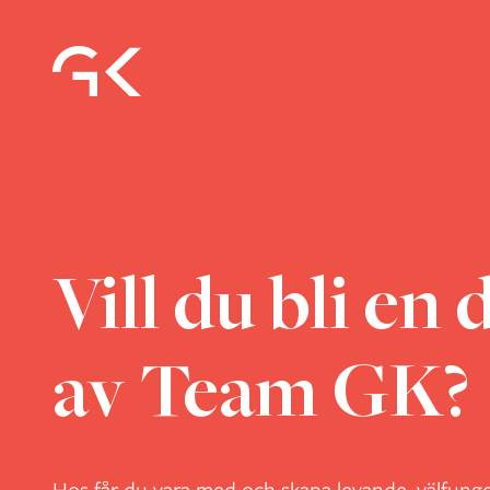
Vill du bli en 
av Team GK?
Hos får du vara med och skapa levande, välfung