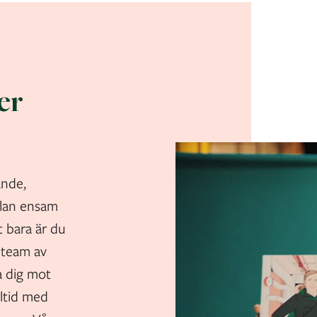
er
ande,
llan ensam
t bara är du
t team av
a dig mot
lltid med