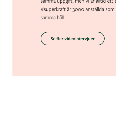
samma uppgift, men vi är alltid ett
#superkraft är 3000 anställda som 
samma håll.
Se fler videointervjuer