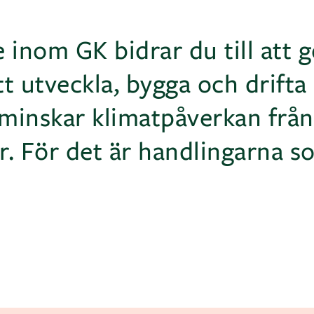
nom GK bidrar du till att g
tt utveckla, bygga och drift
minskar klimatpåverkan frå
. För det är handlingarna s