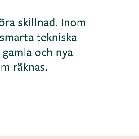
öra skillnad. Inom
a smarta tekniska
n gamla och nya
om räknas.