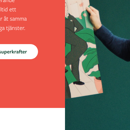
ltid ett
ar åt samma
a tjänster.
superkrafter