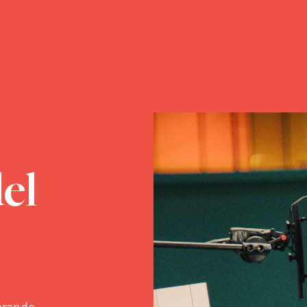
del
erande