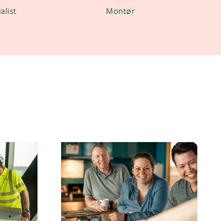
alist
Montør