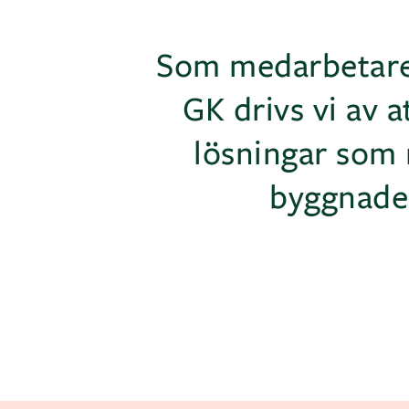
Som medarbetare i
GK drivs vi av a
lösningar som 
byggnader