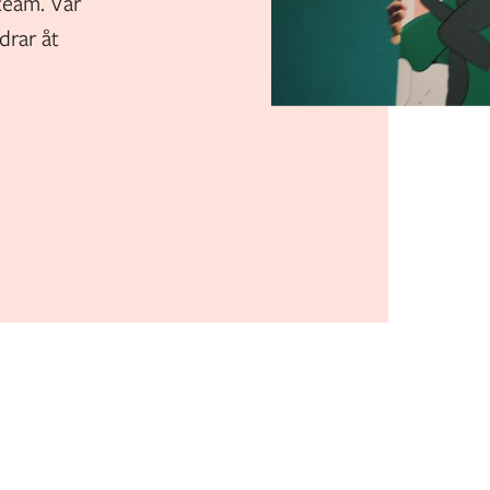
 team. Vår
drar åt