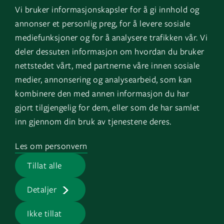
Vi bruker informasjonskapsler for å gi innhold og
Instagram
GK Norge
annonser et personlig preg, for å levere sosiale
YouTube
GK Danmark
mediefunksjoner og for å analysere trafikken vår. Vi
deler dessuten informasjon om hvordan du bruker
nettstedet vårt, med partnerne våre innen sosiale
Genvägar
Logga in
medier, annonsering og analysearbeid, som kan
kombinere den med annen informasjon du har
Fakturauppgifter
EOS
gjort tilgjengelig for dem, eller som de har samlet
HMS
inn gjennom din bruk av tjenestene deres.
Visselblåsartjänst
Les om personvern
Jobb på GK
Tillat alle
Presserum
Detaljer
Ikke tillat
GK © 2026 |
Integritetspolicy