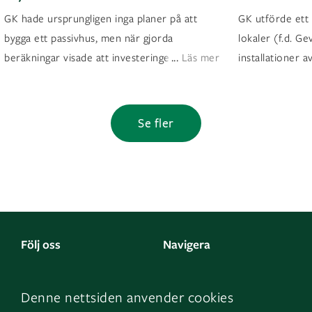
GK hade ursprungligen inga planer på att
GK utförde ett
bygga ett passivhus, men när gjorda
lokaler (f.d. Ge
...
beräkningar visade att investeringen skull
Läs mer
installationer 
Se fler
Följ oss
Navigera
Facebook
Kontakta oss
Denne nettsiden anvender cookies
LinkedIn
Om oss