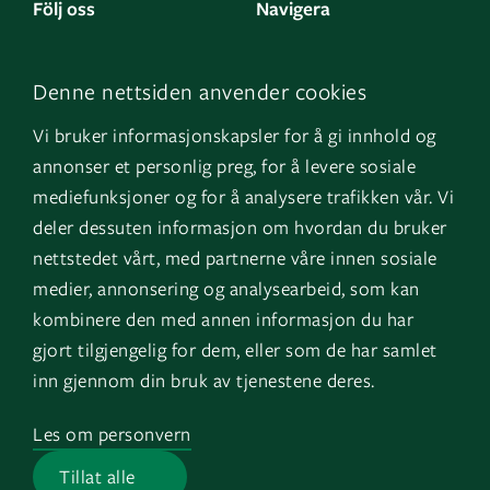
Följ oss
Navigera
Facebook
Kontakta oss
Denne nettsiden anvender cookies
LinkedIn
Om oss
Vi bruker informasjonskapsler for å gi innhold og
Instagram
GK Norge
annonser et personlig preg, for å levere sosiale
YouTube
GK Danmark
mediefunksjoner og for å analysere trafikken vår. Vi
deler dessuten informasjon om hvordan du bruker
nettstedet vårt, med partnerne våre innen sosiale
Genvägar
Logga in
medier, annonsering og analysearbeid, som kan
kombinere den med annen informasjon du har
Fakturauppgifter
EOS
gjort tilgjengelig for dem, eller som de har samlet
HMS
inn gjennom din bruk av tjenestene deres.
Visselblåsartjänst
Les om personvern
Jobb på GK
Tillat alle