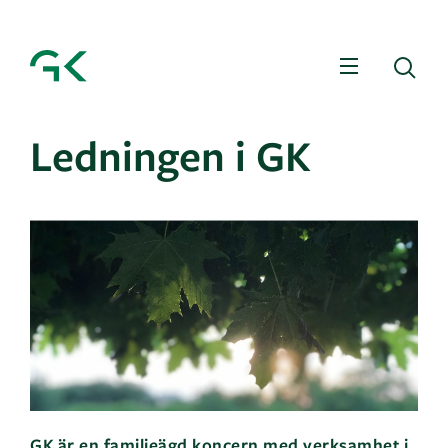
Meny
Sö
Ledningen i GK
GK är en familjeägd koncern med verksamhet i