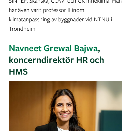
SINTEF, Skanska, COWI och GK Inneklima. Han
har även varit professor II inom
klimatanpassning av byggnader vid NTNU i
Trondheim.
Navneet Grewal Bajwa
,
koncerndirektör HR och
HMS