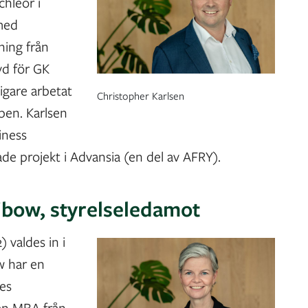
chleor i
med
ning från
vd för GK
gare arbetat
Christopher Karlsen
pen. Karlsen
iness
ade projekt i Advansia (en del av AFRY).
bow, styrelseledamot
 valdes in i
w har en
es
en MBA från