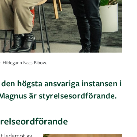
och Hildegunn Naas-Bibow.
 den högsta ansvariga instansen i
Magnus är styrelsesordförande.
yrelseordförande
rit ledamot av