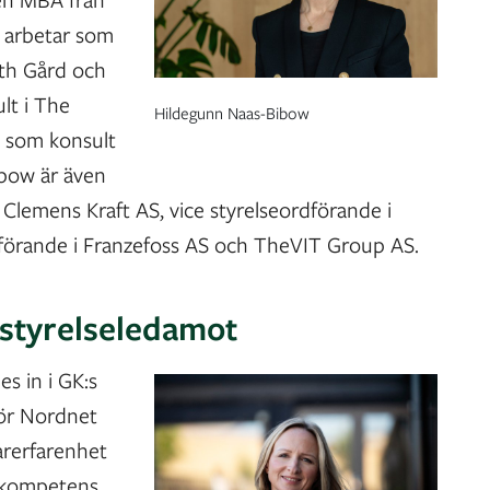
 arbetar som
eth Gård och
lt i The
Hildegunn Naas-Bibow
 som konsult
bow är även
 Clemens Kraft AS, vice styrelseordförande i
förande i Franzefoss AS och TheVIT Group AS.
 styrelseledamot
es in i GK:s
för Nordnet
arerfarenhet
d kompetens