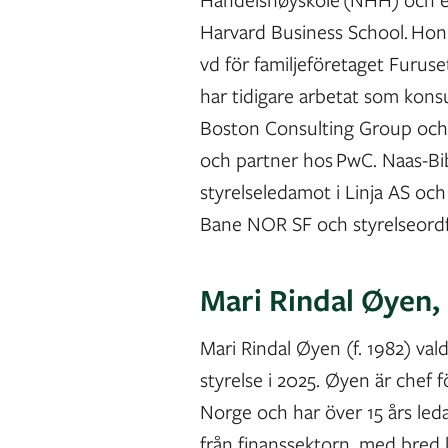
Harvard Business School. Hon
vd för familjeföretaget Furus
har tidigare arbetat som konsu
Boston Consulting Group och
och partner hos PwC. Naas-Bi
styrelseledamot i Linja AS och
Bane NOR SF och styrelseord
Mari Rindal Øyen
,
Mari Rindal Øyen (f. 1982) vald
styrelse i 2025. Øyen är chef 
Norge och har över 15 års led
från finanssektorn, med bre