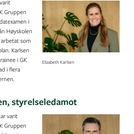
varit
 GK Gruppen
idatexamen i
från Høyskolen
a. arbetat som
lan. Karlsen
rainee i GK
Elizabeth Karlsen
d i flera
ernen.
en, styrelseledamot
ar varit
 GK Gruppen