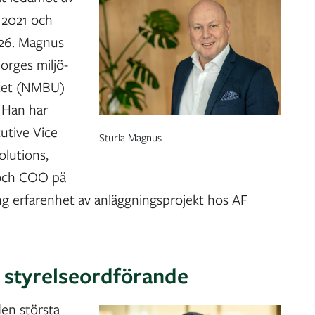
 2021 och
026. Magnus
Norges miljö-
itet (NMBU)
 Han har
cutive Vice
Sturla Magnus
olutions,
 och COO på
ng erfarenhet av anläggningsprojekt hos AF
styrelseordförande
den största