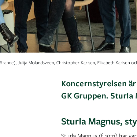
dförande), Julija Molandsveen, Christopher Karlsen, Elizabeth Karlsen 
Koncernstyrelsen är
GK Gruppen. Sturla 
Sturla Magnus,
st
Sturla Magnus (f. 1971) har va