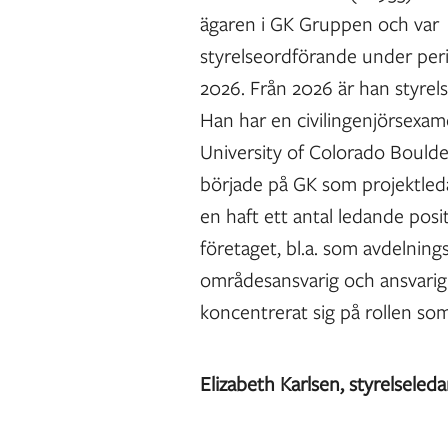
ägaren i GK Gruppen och var
styrelseordförande under pe
2026. Från 2026 är han styrel
Han har en civilingenjörsexam
University of Colorado Bould
började på GK som projektled
en haft ett antal ledande pos
företaget, bl.a. som avdelning
områdesansvarig och ansvarig
koncentrerat sig på rollen so
Elizabeth Karlsen, styrelseled