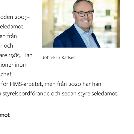
rioden 2009-
seledamot.
en från
er och
are 1985. Han
John-Erik Karlsen
itioner inom
schef,
 för HMS-arbetet, men från 2020 har han
m styrelseordförande och sedan styrelseledamot.
amot