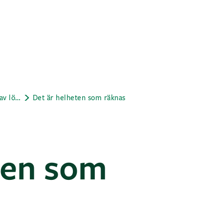
Energieffektiva fastigheter är en del av lösningen
Det är helheten som räknas
ten som