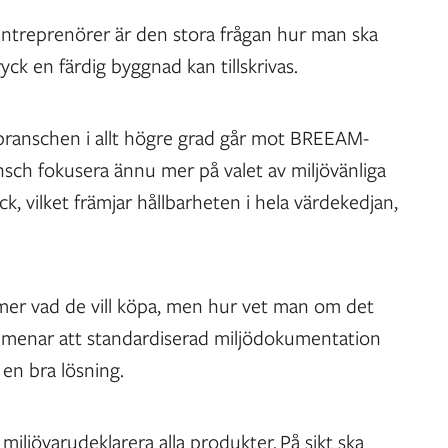
entreprenörer är den stora frågan hur man ska
ryck en färdig byggnad kan tillskrivas.
gbranschen i allt högre grad går mot BREEAM-
ansch fokusera ännu mer på valet av miljövänliga
ck, vilket främjar hållbarheten i hela värdekedjan,
er vad de vill köpa, men hur vet man om det
s menar att standardiserad miljödokumentation
r en bra lösning.
 miljövarudeklarera alla produkter. På sikt ska