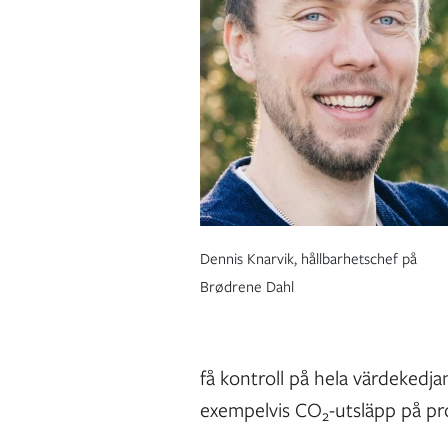
Dennis Knarvik, hållbarhetschef på
Brødrene Dahl
få kontroll på hela värdekedja
exempelvis CO
-utsläpp på p
2