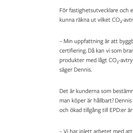
För fastighetsutvecklare och 
kunna räkna ut vilket CO
-avt
2
– Min uppfattning är att byg
certifiering. Då kan vi som br
produkter med lågt CO
-avtry
2
säger Dennis.
Det är kunderna som bestämm
man köper är hållbart? Denni
och ökad tillgång till EPD:er ä
– Vi har inlett arbetet med att