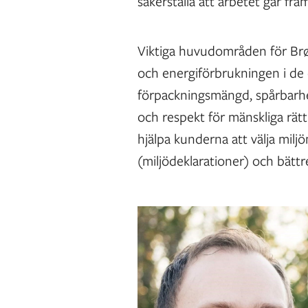
säkerställa att arbetet går fra
Viktiga huvudområden för Brø
och energiförbrukningen i de 
förpackningsmängd, spårbarhet
och respekt för mänskliga rätt
hjälpa kunderna att välja mil
(miljödeklarationer) och bätt