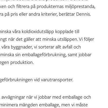
en och filtrera på produkternas miljöprestanda,
a på pris eller andra kriterier, berättar Dennis.
inska våra koldioxidutsläpp kopplade till
gt när det gäller att minska utsläppen. Vi följer
våra byggnader, vi sorterar allt avfall och
 minska sin emballageförbrukning, samt jobbar
r egen produktion.
ageförbrukningen vid varutransporter.
na avvägningar när vi jobbar med emballage och
 vi minimera mängden emballage, men vi måste