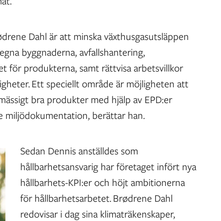
måt.
drene Dahl är att minska växthusgasutsläppen
egna byggnaderna, avfallshantering,
 för produkterna, samt rättvisa arbetsvillkor
igheter. Ett speciellt område är möjligheten att
jömässigt bra produkter med hjälp av EPD:er
re miljödokumentation, berättar han.
Sedan Dennis anställdes som
hållbarhetsansvarig har företaget infört nya
hållbarhets-KPI:er och höjt ambitionerna
för hållbarhetsarbetet. Brødrene Dahl
redovisar i dag sina klimaträkenskaper,