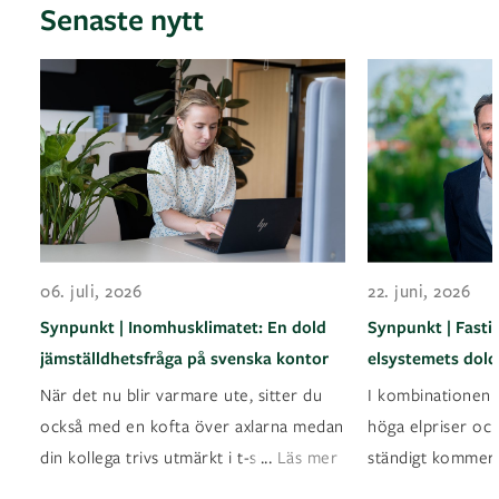
Senaste nytt
06. juli, 2026
22. juni, 2026
Synpunkt | Inomhusklimatet: En dold
Synpunkt | Fasti
jämställdhetsfråga på svenska kontor
elsystemets dold
När det nu blir varmare ute, sitter du
I kombinationen a
också med en kofta över axlarna medan
höga elpriser oc
...
din kollega trivs utmärkt i t-shirt? Det ä
Läs mer
ständigt kommer