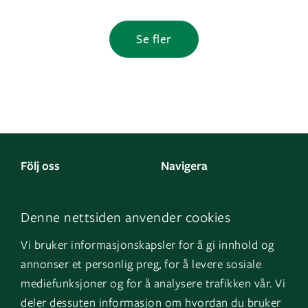
Se fler
Följ oss
Navigera
Facebook
Kontakta oss
Denne nettsiden anvender cookies
LinkedIn
Om oss
Vi bruker informasjonskapsler for å gi innhold og
Instagram
GK Norge
annonser et personlig preg, for å levere sosiale
YouTube
GK Danmark
mediefunksjoner og for å analysere trafikken vår. Vi
deler dessuten informasjon om hvordan du bruker