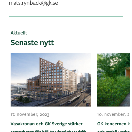
mats.rynback@gk.se
Aktuellt
Senaste nytt
17. november, 2023
10. november, 2
Vasakronan och GK Sverige stärker
GK-koncernen kvar
samarbetet för hållbar fastighetsdrift
och stabil verks