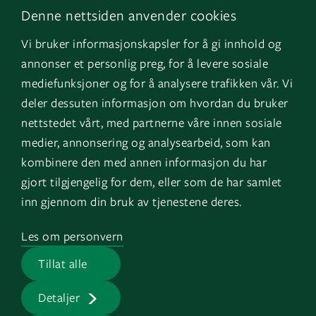
Denne nettsiden anvender cookies
LinkedIn
Om oss
Vi bruker informasjonskapsler for å gi innhold og
Instagram
GK Norge
annonser et personlig preg, for å levere sosiale
YouTube
GK Danmark
mediefunksjoner og for å analysere trafikken vår. Vi
deler dessuten informasjon om hvordan du bruker
nettstedet vårt, med partnerne våre innen sosiale
Genvägar
Logga in
medier, annonsering og analysearbeid, som kan
kombinere den med annen informasjon du har
Fakturauppgifter
EOS
gjort tilgjengelig for dem, eller som de har samlet
HMS
inn gjennom din bruk av tjenestene deres.
Visselblåsartjänst
Les om personvern
Jobb på GK
Tillat alle
Presserum
Detaljer