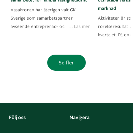
marknad
Vasakronan har återigen valt GK
Sverige som samarbetspartner
Aktiviteten är sta
...
avseende entreprenad- oc
Läs mer
rörelseresultat u
kvartalet. På en 
Se fler
Följ oss
Navigera
Facebook
Kontakta oss