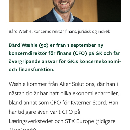
Bård Wæhle, koncerndirektør finans, juridisk og indkøb
Bård Wæhle (50) er från 1 september ny
koncerndirektör för finans (CFO) på GK och får
övergripande ansvar för GK:s koncernekonomi-
och finansfunktion.
Wæhle kommer från Aker Solutions, där han i
nästan tio år har haft olika ekonomiledarroller,
bland annat som CFO för Kværner Stord. Han
har tidigare även varit CFO på
Læringsverkstedet och STX Europe (tidigare