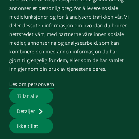
Instagram
GK Norge
annonser et personlig preg, for å levere sosiale
YouTube
GK Danmark
mediefunksjoner og for å analysere trafikken vår. Vi
deler dessuten informasjon om hvordan du bruker
nettstedet vårt, med partnerne våre innen sosiale
Genvägar
Logga in
medier, annonsering og analysearbeid, som kan
kombinere den med annen informasjon du har
Fakturauppgifter
EOS
gjort tilgjengelig for dem, eller som de har samlet
HMS
inn gjennom din bruk av tjenestene deres.
Visselblåsartjänst
Les om personvern
Jobb på GK
Tillat alle
Presserum
Detaljer
Ikke tillat
GK © 2026 |
Integritetspolicy