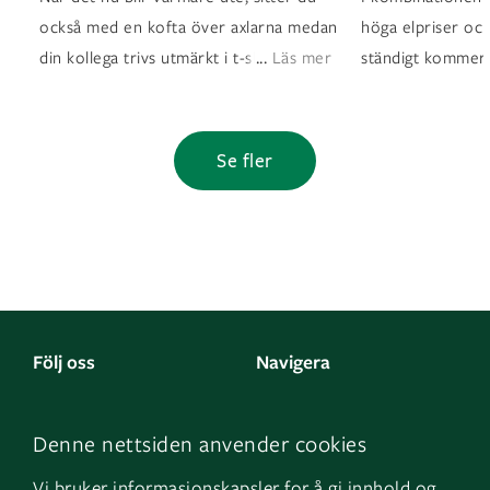
också med en kofta över axlarna medan
höga elpriser oc
...
din kollega trivs utmärkt i t-shirt? Det ä
Läs mer
ständigt kommer
Se fler
Följ oss
Navigera
Facebook
Kontakta oss
Denne nettsiden anvender cookies
LinkedIn
Om oss
Vi bruker informasjonskapsler for å gi innhold og