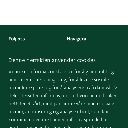
Följ oss
Navigera
Facebook
Kontakta oss
Denne nettsiden anvender cookies
LinkedIn
Om oss
Vi bruker informasjonskapsler for å gi innhold og
Instagram
GK Norge
annonser et personlig preg, for å levere sosiale
YouTube
GK Danmark
mediefunksjoner og for å analysere trafikken vår. Vi
deler dessuten informasjon om hvordan du bruker
nettstedet vårt, med partnerne våre innen sosiale
Genvägar
Logga in
medier, annonsering og analysearbeid, som kan
kombinere den med annen informasjon du har
Fakturauppgifter
EOS
gjort tilgjengelig for dem, eller som de har samlet