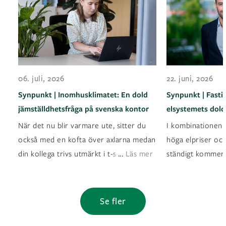
06. juli, 2026
22. juni, 2026
Synpunkt | Inomhusklimatet: En dold
Synpunkt | Fasti
jämställdhetsfråga på svenska kontor
elsystemets dold
När det nu blir varmare ute, sitter du
I kombinationen a
också med en kofta över axlarna medan
höga elpriser oc
...
din kollega trivs utmärkt i t-shirt? Det ä
Läs mer
ständigt kommer
Se fler