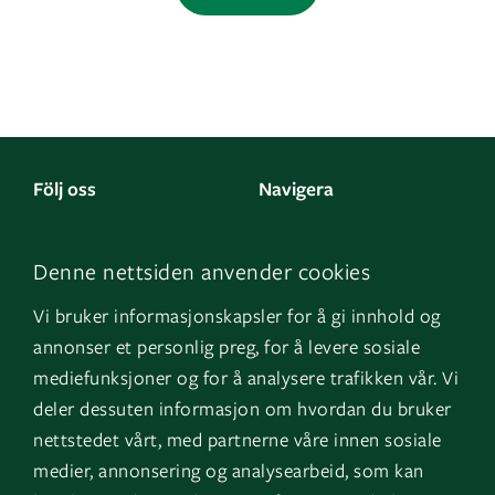
Följ oss
Navigera
Facebook
Kontakta oss
Denne nettsiden anvender cookies
LinkedIn
Om oss
Vi bruker informasjonskapsler for å gi innhold og
Instagram
GK Norge
annonser et personlig preg, for å levere sosiale
YouTube
GK Danmark
mediefunksjoner og for å analysere trafikken vår. Vi
deler dessuten informasjon om hvordan du bruker
nettstedet vårt, med partnerne våre innen sosiale
Genvägar
Logga in
medier, annonsering og analysearbeid, som kan