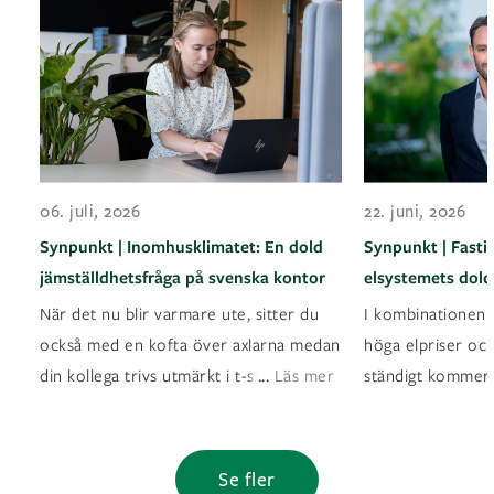
06. juli, 2026
22. juni, 2026
Synpunkt | Inomhusklimatet: En dold
Synpunkt | Fasti
jämställdhetsfråga på svenska kontor
elsystemets dold
När det nu blir varmare ute, sitter du
I kombinationen a
också med en kofta över axlarna medan
höga elpriser oc
...
din kollega trivs utmärkt i t-shirt? Det ä
Läs mer
ständigt kommer
Se fler