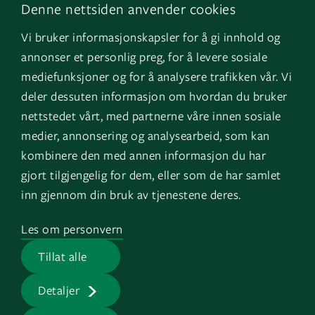
Denne nettsiden anvender cookies
LinkedIn
Om oss
Vi bruker informasjonskapsler for å gi innhold og
Instagram
GK Norge
annonser et personlig preg, for å levere sosiale
YouTube
GK Danmark
mediefunksjoner og for å analysere trafikken vår. Vi
deler dessuten informasjon om hvordan du bruker
nettstedet vårt, med partnerne våre innen sosiale
Genvägar
Logga in
medier, annonsering og analysearbeid, som kan
kombinere den med annen informasjon du har
Fakturauppgifter
EOS
gjort tilgjengelig for dem, eller som de har samlet
HMS
inn gjennom din bruk av tjenestene deres.
Visselblåsartjänst
Les om personvern
Jobb på GK
Tillat alle
Presserum
Detaljer