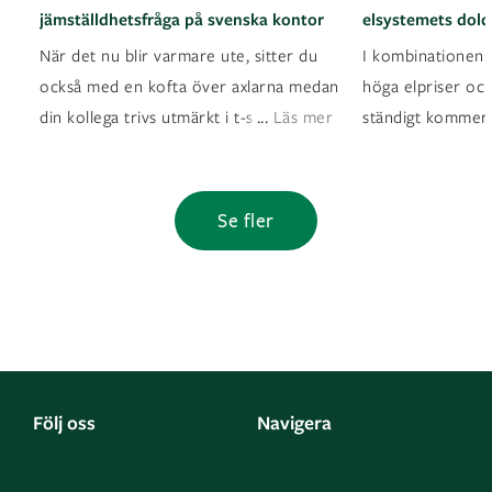
jämställdhetsfråga på svenska kontor
elsystemets dold
När det nu blir varmare ute, sitter du
I kombinationen a
också med en kofta över axlarna medan
höga elpriser oc
...
din kollega trivs utmärkt i t-shirt? Det ä
Läs mer
ständigt kommer
Se fler
Följ oss
Navigera
Facebook
Kontakta oss