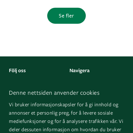
Se fler
Följ oss
Navigera
Facebook
Kontakta oss
Denne nettsiden anvender cookies
LinkedIn
Om oss
Vi bruker informasjonskapsler for å gi innhold og
Instagram
GK Norge
annonser et personlig preg, for å levere sosiale
YouTube
GK Danmark
mediefunksjoner og for å analysere trafikken vår. Vi
deler dessuten informasjon om hvordan du bruker