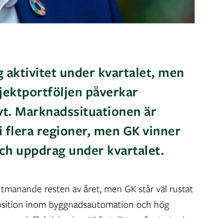
 aktivitet under kvartalet, men
jektportföljen påverkar
t. Marknadssituationen är
 flera regioner, men GK vinner
och uppdrag under kvartalet.
utmanande resten av året, men GK står väl rustat
position inom byggnadsautomation och hög