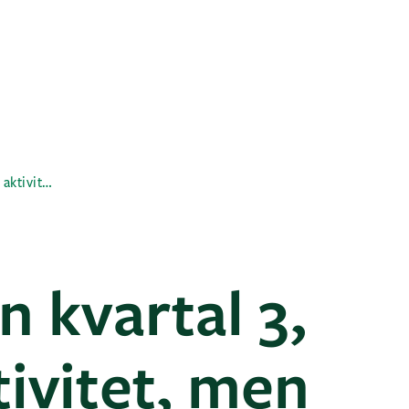
GK-koncernen kvartal 3, 2025: Hög aktivitet, men fortsatt utmanande marknad
 kvartal 3,
tivitet, men