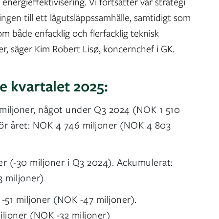
nergieffektivisering. Vi fortsätter vår strategi
ningen till ett lågutsläppssamhälle, samtidigt som
m både enfacklig och flerfacklig teknisk
r, säger Kim Robert Lisø, koncernchef i GK.
e kvartalet 2025:
miljoner, något under
Q3 2024 (NOK 1 510
för året: NOK 4 746 miljoner (NOK 4 803
r (-30 miljoner i Q3 2024). Ackumulerat:
 miljoner)
 -51 miljoner (NOK -47 miljoner).
ljoner (NOK -32 miljoner)