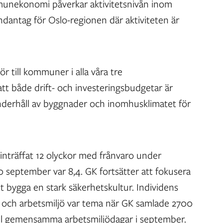
munekonomi påverkar aktivitetsnivån inom
undantag för Oslo-regionen där aktiviteten är
r till kommuner i alla våra tre
t både drift- och investeringsbudgetar är
nderhåll av byggnader och inomhusklimatet för
inträffat 12 olyckor med frånvaro under
0 september var 8,4. GK fortsätter att fokusera
t bygga en stark säkerhetskultur. Individens
et och arbetsmiljö var tema när GK samlade 2700
ill gemensamma arbetsmiljödagar i september.