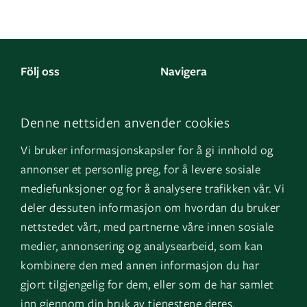
Följ oss
Navigera
Facebook
Kontakta oss
Denne nettsiden anvender cookies
LinkedIn
Om oss
Vi bruker informasjonskapsler for å gi innhold og
Instagram
GK Norge
annonser et personlig preg, for å levere sosiale
YouTube
GK Danmark
mediefunksjoner og for å analysere trafikken vår. Vi
deler dessuten informasjon om hvordan du bruker
nettstedet vårt, med partnerne våre innen sosiale
Genvägar
Logga in
medier, annonsering og analysearbeid, som kan
kombinere den med annen informasjon du har
Fakturauppgifter
EOS
gjort tilgjengelig for dem, eller som de har samlet
HMS
inn gjennom din bruk av tjenestene deres.