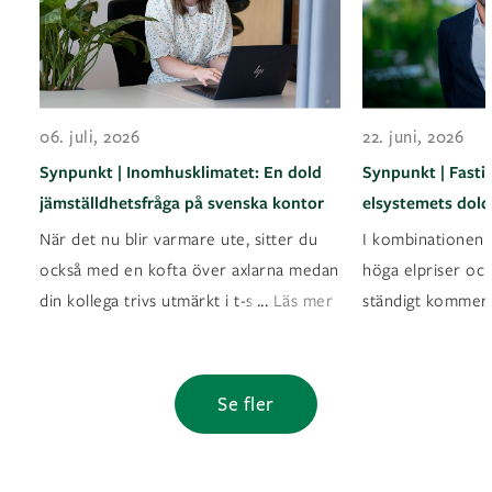
06. juli, 2026
22. juni, 2026
Synpunkt | Inomhusklimatet: En dold
Synpunkt | Fasti
jämställdhetsfråga på svenska kontor
elsystemets dold
När det nu blir varmare ute, sitter du
I kombinationen a
också med en kofta över axlarna medan
höga elpriser oc
...
din kollega trivs utmärkt i t-shirt? Det ä
Läs mer
ständigt kommer
Se fler