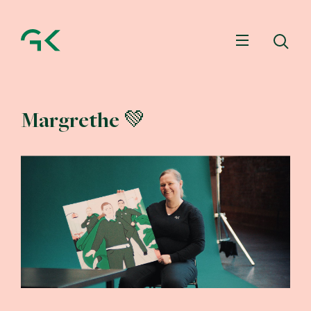
Meny
Sö
Margrethe 💚