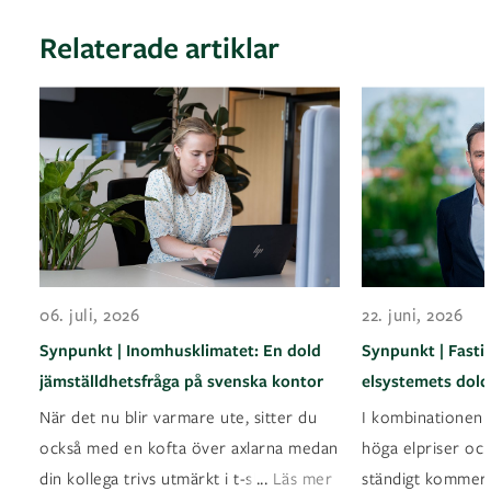
Relaterade artiklar
06. juli, 2026
22. juni, 2026
Synpunkt | Inomhusklimatet: En dold
Synpunkt | Fasti
jämställdhetsfråga på svenska kontor
elsystemets dold
När det nu blir varmare ute, sitter du
I kombinationen a
också med en kofta över axlarna medan
höga elpriser oc
...
din kollega trivs utmärkt i t-shirt? Det ä
Läs mer
ständigt kommer