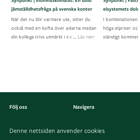
Synpunkt | Inomhusklimatet: En dold
Synpunkt | Fasti
jämställdhetsfråga på svenska kontor
elsystemets dold
När det nu blir varmare ute, sitter du
I kombinationen a
också med en kofta över axlarna medan
höga elpriser oc
...
din kollega trivs utmärkt i t-shirt? Det ä
Läs mer
ständigt kommer
Följ oss
Navigera
Facebook
Kontakta oss
Denne nettsiden anvender cookies
LinkedIn
Om oss