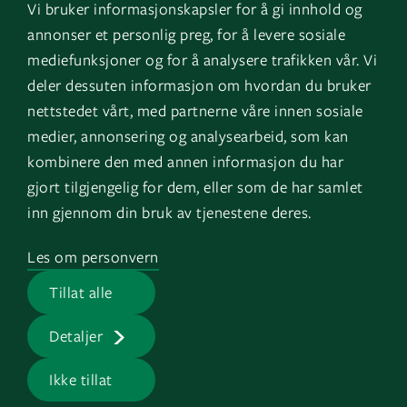
Vi bruker informasjonskapsler for å gi innhold og
Instagram
GK Norge
annonser et personlig preg, for å levere sosiale
YouTube
GK Danmark
mediefunksjoner og for å analysere trafikken vår. Vi
deler dessuten informasjon om hvordan du bruker
nettstedet vårt, med partnerne våre innen sosiale
Genvägar
Logga in
medier, annonsering og analysearbeid, som kan
kombinere den med annen informasjon du har
Fakturauppgifter
EOS
gjort tilgjengelig for dem, eller som de har samlet
HMS
inn gjennom din bruk av tjenestene deres.
Visselblåsartjänst
Les om personvern
Jobb på GK
Tillat alle
Presserum
Detaljer
Ikke tillat
GK © 2026 |
Integritetspolicy