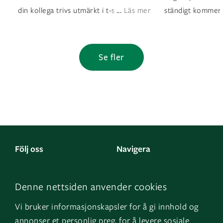
...
din kollega trivs utmärkt i t-shirt? Det ä
Läs mer
ständigt kommer
Se fler
Följ oss
Navigera
Facebook
Kontakta oss
Denne nettsiden anvender cookies
LinkedIn
Om oss
Vi bruker informasjonskapsler for å gi innhold og
Instagram
GK Norge
annonser et personlig preg, for å levere sosiale