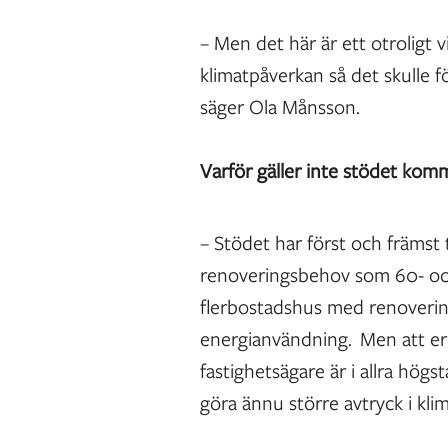
– Men det här är ett otroligt vi
klimatpåverkan så det skulle f
säger Ola Månsson.
Varför gäller inte stödet komm
– Stödet har först och främst
renoveringsbehov som 60- och 
flerbostadshus med renovering
energianvändning. Men att erb
fastighetsägare är i allra högs
göra ännu större avtryck i kl