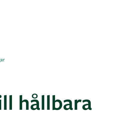
gar
ll hållbara