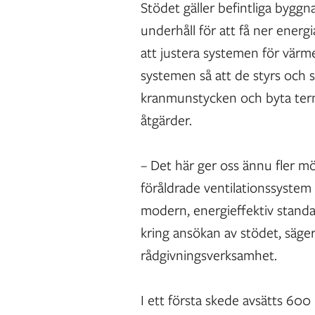
Stödet gäller befintliga byggn
underhåll för att få ner ene
att justera systemen för värme
systemen så att de styrs och s
kranmunstycken och byta term
åtgärder.
– Det här ger oss ännu fler mö
föråldrade ventilationssyste
modern, energieffektiv standar
kring ansökan av stödet, säge
rådgivningsverksamhet.
I ett första skede avsätts 60