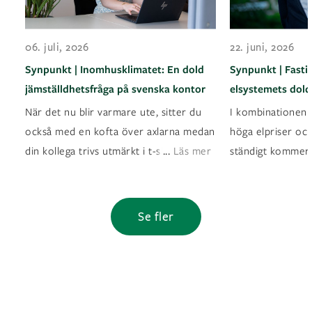
06. juli, 2026
22. juni, 2026
Synpunkt | Inomhusklimatet: En dold
Synpunkt | Fasti
jämställdhetsfråga på svenska kontor
elsystemets dold
När det nu blir varmare ute, sitter du
I kombinationen a
också med en kofta över axlarna medan
höga elpriser oc
...
din kollega trivs utmärkt i t-shirt? Det ä
Läs mer
ständigt kommer
Se fler