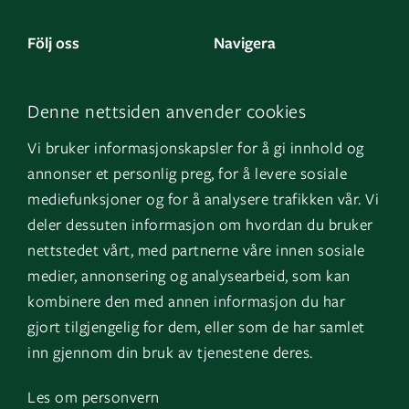
Följ oss
Navigera
Facebook
Kontakta oss
Denne nettsiden anvender cookies
LinkedIn
Om oss
Vi bruker informasjonskapsler for å gi innhold og
Instagram
GK Norge
annonser et personlig preg, for å levere sosiale
YouTube
GK Danmark
mediefunksjoner og for å analysere trafikken vår. Vi
deler dessuten informasjon om hvordan du bruker
nettstedet vårt, med partnerne våre innen sosiale
Genvägar
Logga in
medier, annonsering og analysearbeid, som kan
kombinere den med annen informasjon du har
Fakturauppgifter
EOS
gjort tilgjengelig for dem, eller som de har samlet
HMS
inn gjennom din bruk av tjenestene deres.
Visselblåsartjänst
Les om personvern