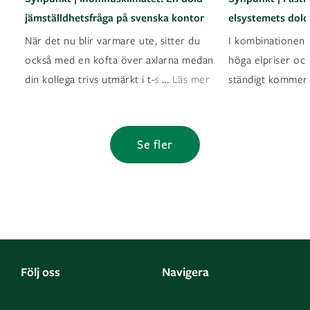
jämställdhetsfråga på svenska kontor
elsystemets dold
När det nu blir varmare ute, sitter du
I kombinationen a
också med en kofta över axlarna medan
höga elpriser oc
...
din kollega trivs utmärkt i t-shirt? Det ä
Läs mer
ständigt kommer
Se fler
Följ oss
Navigera
Facebook
Kontakta oss