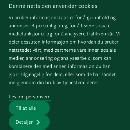
Denne nettsiden anvender cookies
LinkedIn
Om oss
Vi bruker informasjonskapsler for å gi innhold og
Instagram
GK Norge
annonser et personlig preg, for å levere sosiale
YouTube
GK Danmark
mediefunksjoner og for å analysere trafikken vår. Vi
deler dessuten informasjon om hvordan du bruker
nettstedet vårt, med partnerne våre innen sosiale
Genvägar
Logga in
medier, annonsering og analysearbeid, som kan
kombinere den med annen informasjon du har
Fakturauppgifter
EOS
gjort tilgjengelig for dem, eller som de har samlet
HMS
inn gjennom din bruk av tjenestene deres.
Visselblåsartjänst
Les om personvern
Jobb på GK
Tillat alle
Presserum
Detaljer