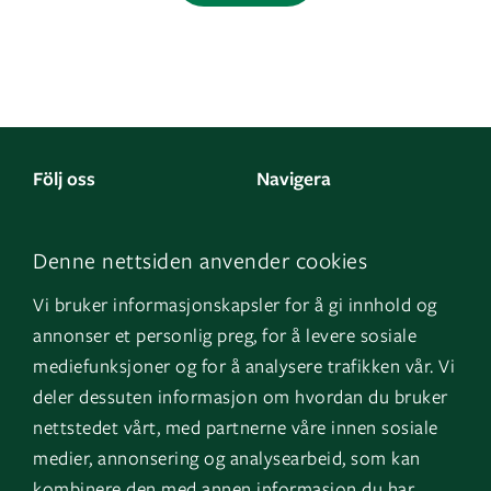
Följ oss
Navigera
Facebook
Kontakta oss
Denne nettsiden anvender cookies
LinkedIn
Om oss
Vi bruker informasjonskapsler for å gi innhold og
Instagram
GK Norge
annonser et personlig preg, for å levere sosiale
YouTube
GK Danmark
mediefunksjoner og for å analysere trafikken vår. Vi
deler dessuten informasjon om hvordan du bruker
nettstedet vårt, med partnerne våre innen sosiale
Genvägar
Logga in
medier, annonsering og analysearbeid, som kan
kombinere den med annen informasjon du har
Fakturauppgifter
EOS