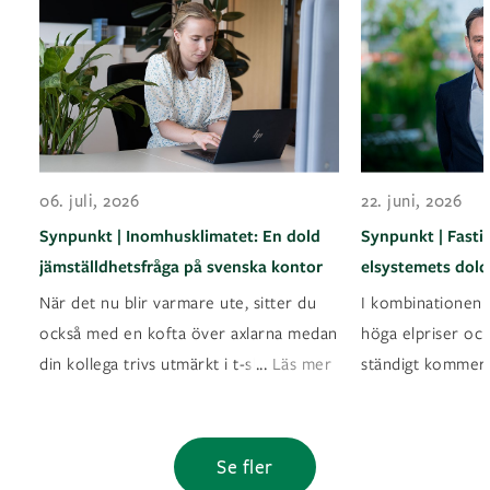
06. juli, 2026
22. juni, 2026
Synpunkt | Inomhusklimatet: En dold
Synpunkt | Fasti
jämställdhetsfråga på svenska kontor
elsystemets dold
När det nu blir varmare ute, sitter du
I kombinationen a
också med en kofta över axlarna medan
höga elpriser oc
...
din kollega trivs utmärkt i t-shirt? Det ä
Läs mer
ständigt kommer
Se fler