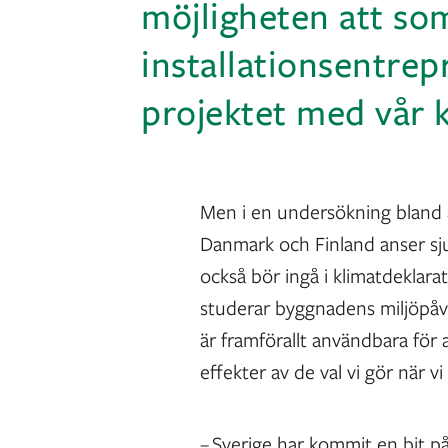
möjligheten att so
installationsentrep
projektet med vår 
Men i en undersökning bland a
Danmark och Finland anser sju 
också bör ingå i klimatdeklara
studerar byggnadens miljöpåve
är framförallt användbara för 
effekter av de val vi gör när vi
– Sverige har kommit en bit p