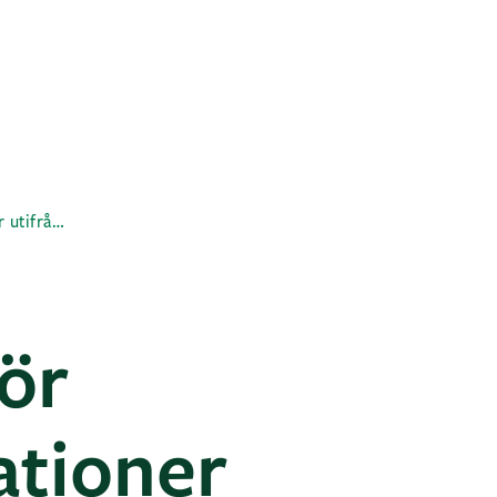
Arkitekter: Gör klimatdeklarationer utifrån livslängd
Gör
ationer