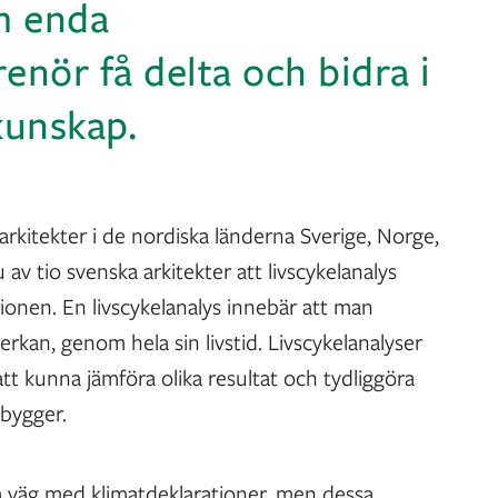
m enda
renör få delta och bidra i
kunskap.
rkitekter i de nordiska länderna Sverige, Norge,
av tio svenska arkitekter att livscykelanalys
tionen. En livscykelanalys innebär att man
rkan, genom hela sin livstid. Livscykelanalyser
att kunna jämföra olika resultat och tydliggöra
 bygger.
å väg med klimatdeklarationer, men dessa