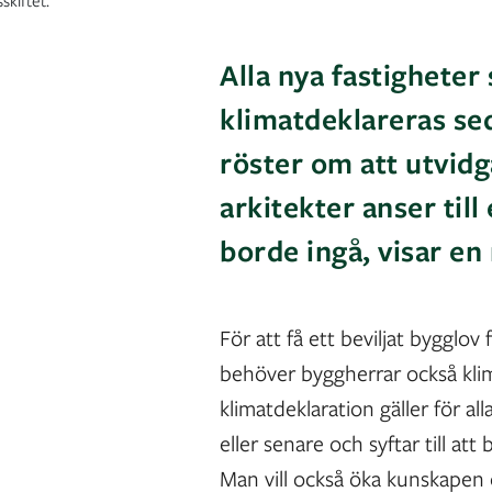
skiftet.
Alla nya fastighete
klimatdeklareras se
röster om att utvid
arkitekter anser till
borde ingå, visar en
För att få ett beviljat bygglov f
behöver byggherrar också kl
klimatdeklaration gäller för a
eller senare och syftar till at
Man vill också öka kunskapen