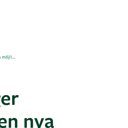
3D-printing ger byggbranschen nya möjligheter
ger
en nya