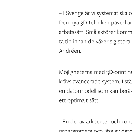
– I Sverige är vi systematiska 
Den nya 3D-tekniken påverkar l
arbetssätt. Små aktörer komm
ta tid innan de växer sig sto
Andréen.
Möjligheterna med 3D-printing
krävs avancerade system. I stä
en datormodell som kan beräkn
ett optimalt sätt.
– En del av arkitekter och kon
programmera och läsa av dato