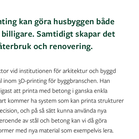
nting kan göra husbyggen både
illigare. Samtidigt skapar det
 återbruk och renovering.
tor vid institutionen för arkitektur och byggd
ial inom 3D-printing för byggbranschen. Han
nligast att printa med betong i ganska enkla
nart kommer ha system som kan printa strukturer
cision, och på så sätt kunna använda nya
a beroende av stål och betong kan vi då göra
ormer med nya material som exempelvis lera.