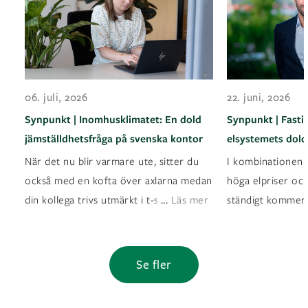
06. juli, 2026
22. juni, 2026
Synpunkt | Inomhusklimatet: En dold
Synpunkt | Fasti
jämställdhetsfråga på svenska kontor
elsystemets dold
När det nu blir varmare ute, sitter du
I kombinationen a
också med en kofta över axlarna medan
höga elpriser oc
...
din kollega trivs utmärkt i t-shirt? Det ä
Läs mer
ständigt kommer
Se fler