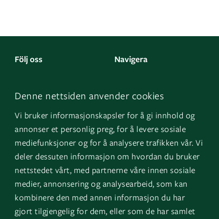
Följ oss
Navigera
Facebook
Kontakta oss
Denne nettsiden anvender cookies
LinkedIn
Om oss
Vi bruker informasjonskapsler for å gi innhold og
Instagram
GK Norge
annonser et personlig preg, for å levere sosiale
YouTube
GK Danmark
mediefunksjoner og for å analysere trafikken vår. Vi
deler dessuten informasjon om hvordan du bruker
nettstedet vårt, med partnerne våre innen sosiale
Genvägar
Logga in
medier, annonsering og analysearbeid, som kan
kombinere den med annen informasjon du har
Fakturauppgifter
EOS
gjort tilgjengelig for dem, eller som de har samlet
HMS