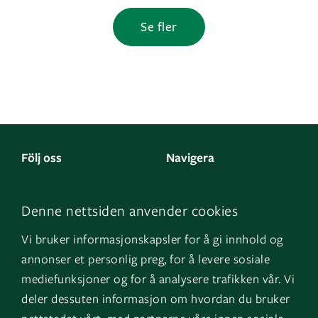
Se fler
Följ oss
Navigera
Facebook
Kontakta oss
Denne nettsiden anvender cookies
LinkedIn
Om oss
Vi bruker informasjonskapsler for å gi innhold og
Instagram
GK Norge
annonser et personlig preg, for å levere sosiale
YouTube
GK Danmark
mediefunksjoner og for å analysere trafikken vår. Vi
deler dessuten informasjon om hvordan du bruker