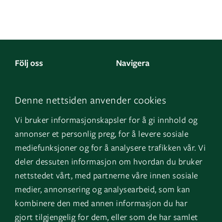
Följ oss
Navigera
Facebook
Kontakta oss
Denne nettsiden anvender cookies
LinkedIn
Om oss
Vi bruker informasjonskapsler for å gi innhold og
Instagram
GK Norge
annonser et personlig preg, for å levere sosiale
YouTube
GK Danmark
mediefunksjoner og for å analysere trafikken vår. Vi
deler dessuten informasjon om hvordan du bruker
nettstedet vårt, med partnerne våre innen sosiale
Genvägar
Logga in
medier, annonsering og analysearbeid, som kan
kombinere den med annen informasjon du har
Fakturauppgifter
EOS
gjort tilgjengelig for dem, eller som de har samlet