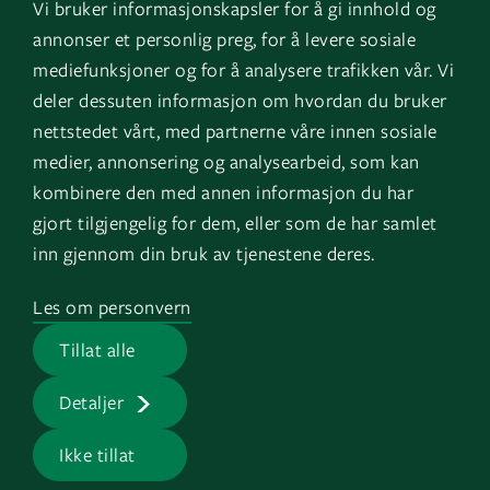
Vi bruker informasjonskapsler for å gi innhold og
Instagram
GK Norge
annonser et personlig preg, for å levere sosiale
YouTube
GK Danmark
mediefunksjoner og for å analysere trafikken vår. Vi
deler dessuten informasjon om hvordan du bruker
nettstedet vårt, med partnerne våre innen sosiale
Genvägar
Logga in
medier, annonsering og analysearbeid, som kan
kombinere den med annen informasjon du har
Fakturauppgifter
EOS
gjort tilgjengelig for dem, eller som de har samlet
HMS
inn gjennom din bruk av tjenestene deres.
Visselblåsartjänst
Les om personvern
Jobb på GK
Tillat alle
Presserum
Detaljer
Ikke tillat
GK © 2026 |
Integritetspolicy